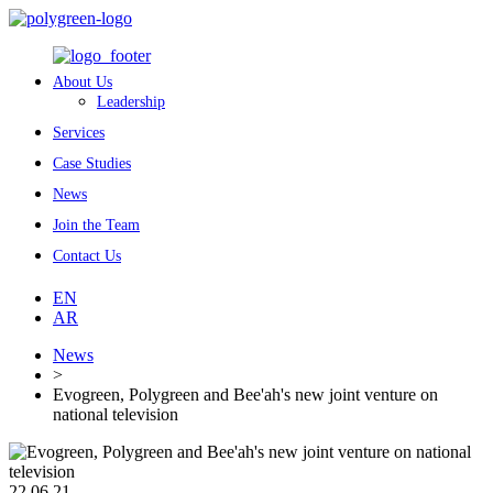
About Us
Leadership
Services
Case Studies
News
Join the Team
Contact Us
EN
AR
News
>
Evogreen, Polygreen and Bee'ah's new joint venture on
national television
22 06 21