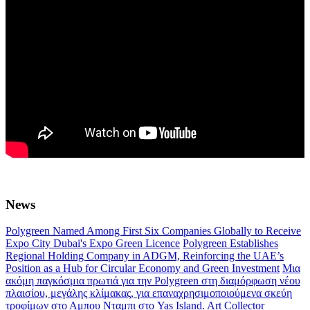
News
Polygreen Named Among First Six Companies Globally to Receive
Expo City Dubai's Expo Green Licence
Polygreen Establishes
Regional Holding Company in ADGM, Reinforcing the UAE’s
Position as a Hub for Circular Economy and Green Investment
Μια
ακόμη παγκόσμια πρωτιά για την Polygreen στη διαμόρφωση νέου
πλαισίου, μεγάλης κλίμακας, για επαναχρησιμοποιούμενα σκεύη
τροφίμων στο Αμπου Νταμπι στο Yas Island.
Art Collector