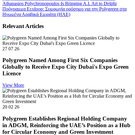
Athanasios Polychronopoulos Is Bringing A.I. Art to Delphi
Πρόγραμμα Ecoloop: Συμφωνία ορόσημο για την Polygreen στα
Ηνωμένα Αραβικά Εμιράτα (ΗΑΕ)
Relevant Articles
27 07 26
Polygreen Named Among First Six Companies
Globally to Receive Expo City Dubai's Expo Green
Licence
View More
20 02 26
Polygreen Establishes Regional Holding Company
in ADGM, Reinforcing the UAE’s Position as a Hub
for Circular Economy and Green Investment